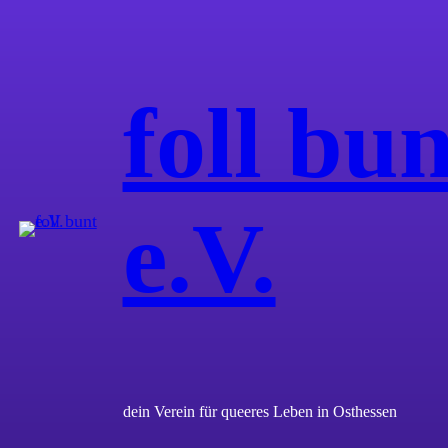
Zum
Inhalt
springen
foll bun
e.V.
dein Verein für queeres Leben in Osthessen