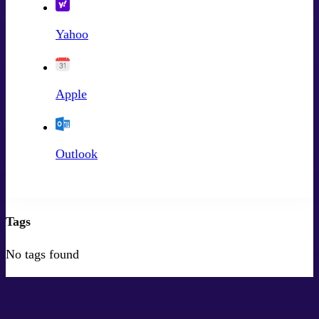
Yahoo
Apple
Outlook
Tags
No tags found