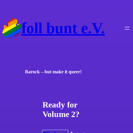
foll bunt e.V.
Barock – but make it queer!
Ready for
Volume 2?