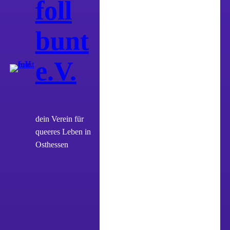
foll
bunt
e.V.
dein Verein für
queeres Leben in
Osthessen