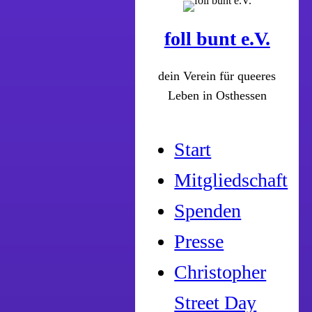
foll bunt e.V.
dein Verein für queeres
Leben in Osthessen
Start
Mitgliedschaft
Spenden
Presse
Christopher
Street Day