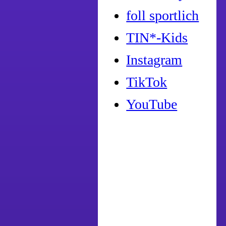
foll sportlich
TIN*-Kids
Instagram
TikTok
YouTube